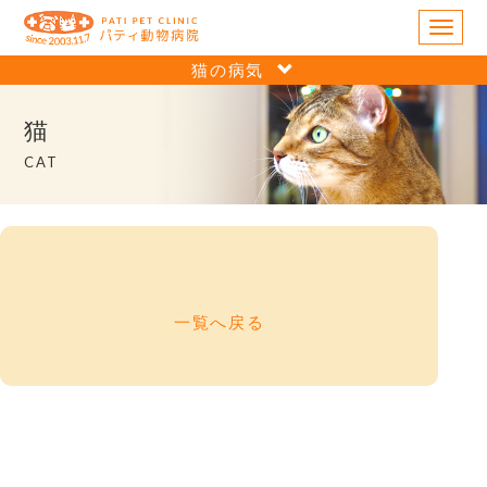
M
e
猫の病気
n
u
猫
CAT
一覧へ戻る