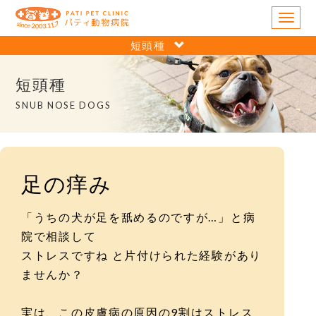
M
e
短頭種
n
u
短頭種
SNUB NOSE DOGS
足の痒み
「うちの犬が足を舐めるのですが…」と病
院で相談して
ストレスですね と片付けられた経験があり
ませんか？
実は、この皮膚病の原因の9割はストレス